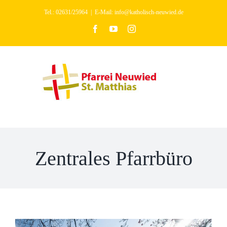
Zum
Tel.: 02631/25964
|
E-Mail: info@katholisch-neuwied.de
Inhalt
facebook
youtube
instagram
springen
Zentrales Pfarrbüro