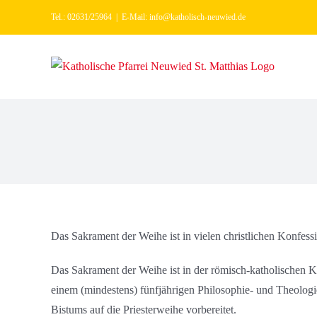
Zum
Tel.: 02631/25964
|
E-Mail: info@katholisch-neuwied.de
Inhalt
springen
Das Sakrament der Weihe ist in vielen christlichen Konfes
Das Sakrament der Weihe ist in der römisch-katholischen Ki
einem (mindestens) fünfjährigen Philosophie- und Theologi
Bistums auf die Priesterweihe vorbereitet.