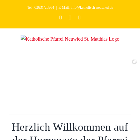
Zum
Tel.: 02631/25964
|
E-Mail: info@katholisch-neuwied.de
Inhalt
facebook
youtube
instagram
springen
Herzlich Willkommen auf