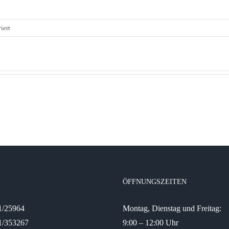
für
iert
Stellenausschreibung:
Ehrenamtskoordination
der
Notfallseelsorge
ÖFFNUNGSZEITEN
31/25964
Montag, Dienstag und Freitag:
1/353267
9:00 – 12:00 Uhr