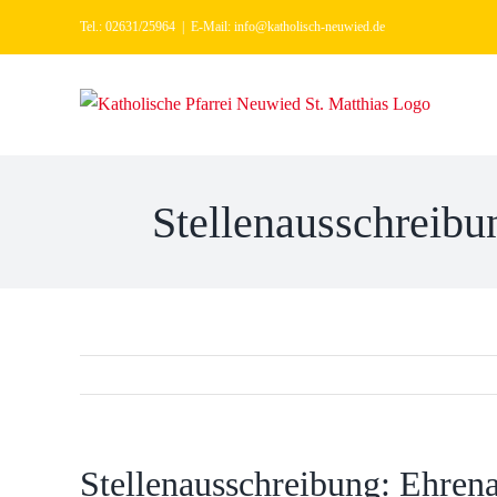
Zum
Tel.: 02631/25964
|
E-Mail: info@katholisch-neuwied.de
Inhalt
springen
Stellenausschreibu
Stellenausschreibung: Ehrena