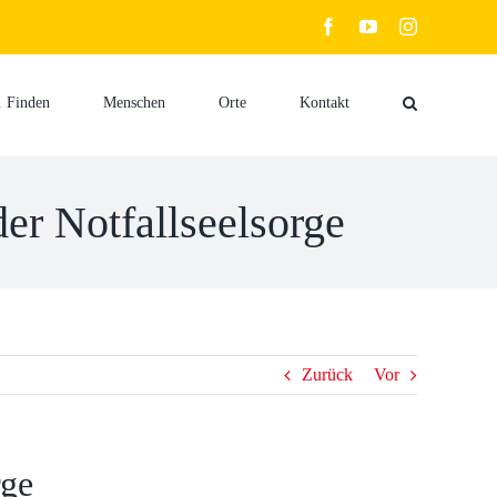
facebook
youtube
instagram
 Finden
Menschen
Orte
Kontakt
er Notfallseelsorge
Zurück
Vor
rge