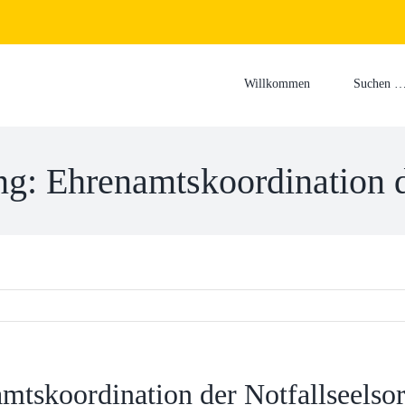
Suche
nach:
Willkommen
Suchen …
ng: Ehrenamtskoordination d
mtskoordination der Notfallseelso