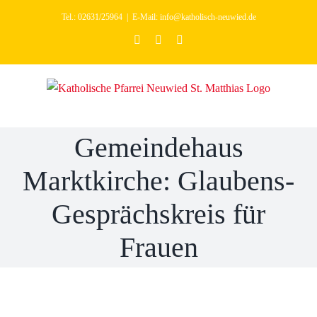
Zum
Tel.: 02631/25964
|
E-Mail: info@katholisch-neuwied.de
Inhalt
facebook
youtube
instagram
Gemeindehaus
springen
Marktkirche:
Glaubens-
Gemeindehaus
Gesprächskreis für
Marktkirche: Glaubens-
Frauen
Gesprächskreis für
Frauen
21. August 2026 | 10:00