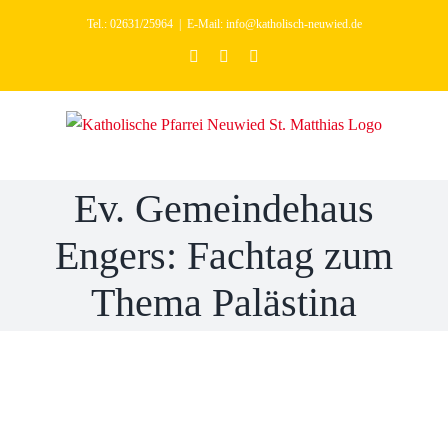
Zum
Tel.: 02631/25964
|
E-Mail: info@katholisch-neuwied.de
Inhalt
facebook
youtube
instagram
springen
Ev. Gemeindehaus
Engers: Fachtag zum
Thema Palästina
Ev. Gemeindehaus
Engers: Fachtag zum
19. September 2026 |
Thema Palästina
10:00