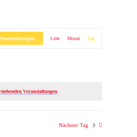
Veranstaltung
Veranstaltungen
Liste
Monat
Tag
Ansichten-
Navigation
rstehenden Veranstaltungen
.
Nächster Tag