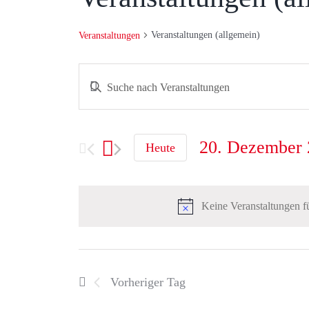
Veranstaltungen (allgemein)
Veranstaltungen
Bitte
Veranstaltungen
Schlüsselwort
eingeben.
Suche
20. Dezember
Suche
Heute
und
nach
Datum
Veranstaltungen
Ansichten,
Schlüsselwort.
wählen.
Keine Veranstaltungen f
Navigation
Vorheriger Tag